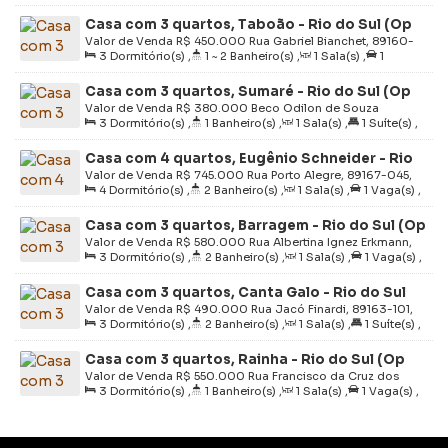
Vaga(s)
,
Útil:
80m²
,
Terreno:
375m²
,
Fundos:
15m
,
Casa com 3 quartos, Taboão - Rio do Sul (Op
Frente:
15m
,
Lado Direito:
25m
,
Lado Esquerdo:
25m
255)
Valor de Venda
R$
450.000
Rua Gabriel Bianchet, 89160-
3
Dormitório(s)
,
1 ~ 2
Banheiro(s)
,
1
Sala(s)
,
1
506, Taboão, Rio do Sul, Santa Catarina, Brasil
Vaga(s)
,
Útil:
120m²
,
Terreno:
690m²
Casa com 3 quartos, Sumaré - Rio do Sul (Op
257)
Valor de Venda
R$
380.000
Beco Odilon de Souza
3
Dormitório(s)
,
1
Banheiro(s)
,
1
Sala(s)
,
1
Suíte(s)
,
Linhares, 73, 89165-604, Sumaré, Rio do Sul, Santa
1
Vaga(s)
,
Útil:
69 ~ 690m²
,
Terreno:
392m²
,
Catarina, Brasil
Casa com 4 quartos, Eugênio Schneider - Rio
Fundos:
14m
,
Frente:
14m
do Sul (Op 274)
Valor de Venda
R$
745.000
Rua Porto Alegre, 89167-045,
4
Dormitório(s)
,
2
Banheiro(s)
,
1
Sala(s)
,
1
Vaga(s)
,
Eugênio Schneider, Rio do Sul, Santa Catarina, Brasil
Útil:
145m²
,
Terreno:
800m²
,
Fundos:
64m
,
Frente:
Casa com 3 quartos, Barragem - Rio do Sul (Op
13m
282)
Valor de Venda
R$
580.000
Rua Albertina Ignez Erkmann,
3
Dormitório(s)
,
2
Banheiro(s)
,
1
Sala(s)
,
1
Vaga(s)
,
89165-030, Barragem, Rio do Sul, Santa Catarina, Brasil
Útil:
148m²
,
Terreno:
412m²
Casa com 3 quartos, Canta Galo - Rio do Sul
Valor de Venda
R$
490.000
Rua Jacó Finardi, 89163-101,
3
Dormitório(s)
,
2
Banheiro(s)
,
1
Sala(s)
,
1
Suíte(s)
,
Canta Galo, Rio do Sul, Santa Catarina, Brasil
Útil:
156m²
,
Terreno:
324m²
Casa com 3 quartos, Rainha - Rio do Sul (Op
286)
Valor de Venda
R$
550.000
Rua Francisco da Cruz dos
3
Dormitório(s)
,
1
Banheiro(s)
,
1
Sala(s)
,
1
Vaga(s)
,
Santos, 89162-092, Rainha, Rio do Sul, Santa Catarina,
Útil:
135m²
,
Terreno:
276m²
,
Comprimento:
23m
,
Brasil
Frente:
12m