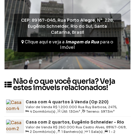
CEP: 89167-045
,
Rua Porto Alegre
,
N°:
228
,
Eugênio Schneider
,
Rio do Sul
,
Santa
Catarina
,
Brasil
Clique aqui e veja a
Imagem da Rua
para o
Imóvel
Não é o que você queria? Veja
estes imóveis relacionados!
Casa com 4 quartos à Venda (Op 220)
Valor de Venda
R$
1.200.000
Rua Ruy Barbosa, 2475,
4
Dormitório(s)
,
Útil:
130m²
,
Terreno:
5973m²
89165-790, Sumaré, Rio do Sul, Santa Catarina, Brasil
Casa com 2 quartos, Eugênio Schneider - Rio
do Sul (Op 250)
Valor de Venda
R$
260.000
Rua Castro Alves, 89167-069,
2
Dormitório(s)
,
1
Banheiro(s)
,
1
Sala(s)
,
1 ~ 2
Eugênio Schneider, Rio do Sul, Santa Catarina, Brasil