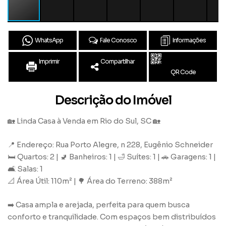
WhatsApp
Fale Conosco
Informações
Imprimir
Compartilhar
QR Code
Descrição do Imóvel
🏡 Linda Casa à Venda em Rio do Sul, SC 🏡
📍 Endereço: Rua Porto Alegre, n 228, Eugênio Schneider
🛏 Quartos: 2 | 🚽 Banheiros: 1 | 🛁 Suítes: 1 | 🚗 Garagens: 1 |
🛋 Salas: 1
📐 Área Útil: 110m² | 🌳 Área do Terreno: 388m²
➡️ Casa ampla e arejada, perfeita para quem busca
conforto e tranquilidade. Com espaços bem distribuídos