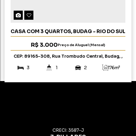
CASA COM 3 QUARTOS, BUDAG - RIO DO SUL
R$
3.000
Preço de Aluguel (Mensal)
CEP: 89165-308
,
Rua Trombudo Central
,
Budag
,
Rio do Sul
,
Santa Catarina
,
Brasil
3
1
2
176m²
CRECI: 3587-J