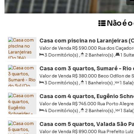
Não é o
Casa com piscina no Laranjeiras (
Valor de Venda
R$
590.000
Rua dos Caçadore
Laranjeiras, Rio do Sul, Santa Catarina, Brasil
3
Dormitório(s)
,
2
Banheiro(s)
,
1
Suíte
200m²
,
Terreno:
308m²
Casa com 3 quartos, Sumaré - Rio 
Valor de Venda
R$
380.000
Beco Odilon de S
604, Sumaré, Rio do Sul, Santa Catarina, Bras
3
Dormitório(s)
,
1
Banheiro(s)
,
1
Sala(
Útil:
69 ~ 690m²
,
Terreno:
392m²
,
Fund
Casa com 4 quartos, Eugênio Schne
274)
Valor de Venda
R$
745.000
Rua Porto Alegre
Schneider, Rio do Sul, Santa Catarina, Brasil
4
Dormitório(s)
,
2
Banheiro(s)
,
1
Sala(
,
Terreno:
800m²
,
Fundos:
64m
,
Frente
Casa com 5 quartos, Valada São Pau
Valor de Venda
R$
890.000
Rua Prefeito Luiz