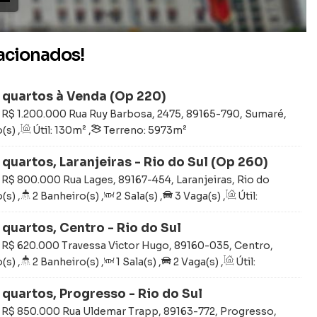
lacionados!
 quartos à Venda (Op 220)
R$
1.200.000
Rua Ruy Barbosa, 2475, 89165-790, Sumaré,
ta Catarina, Brasil
(s)
,
Útil:
130m²
,
Terreno:
5973m²
quartos, Laranjeiras - Rio do Sul (Op 260)
R$
800.000
Rua Lages, 89167-454, Laranjeiras, Rio do
ina, Brasil
(s)
,
2
Banheiro(s)
,
2
Sala(s)
,
3
Vaga(s)
,
Útil:
no:
450m²
,
Fundos:
15m
,
Frente:
15m
,
Lado Direito:
squerdo:
30m
quartos, Centro - Rio do Sul
R$
620.000
Travessa Victor Hugo, 89160-035, Centro,
ta Catarina, Brasil
(s)
,
2
Banheiro(s)
,
1
Sala(s)
,
2
Vaga(s)
,
Útil:
no:
275m²
quartos, Progresso - Rio do Sul
R$
850.000
Rua Uldemar Trapp, 89163-772, Progresso,