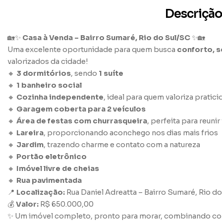
Descrição
🏡✨
Casa à Venda – Bairro Sumaré, Rio do Sul/SC
✨🏡
Uma excelente oportunidade para quem busca
conforto, s
valorizados da cidade!
🔸
3 dormitórios
, sendo
1 suíte
🔸
1 banheiro social
🔸
Cozinha independente
, ideal para quem valoriza pratici
🔸
Garagem coberta para 2 veículos
🔸
Área de festas com churrasqueira
, perfeita para reunir
🔸
Lareira
, proporcionando aconchego nos dias mais frios
🔸
Jardim
, trazendo charme e contato com a natureza
🔸
Portão eletrônico
🔸
Imóvel livre de cheias
🔸
Rua pavimentada
📍
Localização:
Rua Daniel Adreatta – Bairro Sumaré, Rio d
💰
Valor:
R$ 650.000,00
✨ Um imóvel completo, pronto para morar, combinando conf