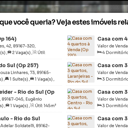
 que você queria? Veja estes imóveis re
Op 164)
Casa com 4
s, 42, 89167-320,
Valor de Venda
Rio do Sul, San
(s)
,
2
Vaga(s)
,
Útil:
4
Dormitório
do Sul (Op 257)
Casa com 3 
ouza Linhares, 73, 89165-
Valor de Venda
il
Sul, Santa Catar
s)
,
1
Suíte(s)
,
1
Vaga(s)
,
3
Dormitório
os:
14m
,
Frente:
14m
297m²
,
Terre
30m
,
Lado E
ider - Rio do Sul (Op
Casa com 3 
, 89167-045, Eugênio
Valor de Venda
Rio do Sul, San
s)
,
1
Vaga(s)
,
Útil:
145m²
3
Dormitório
:
13m
150m²
,
Terre
lo - Rio do Sul
Casa com 3 
 Adelar Soldatelli, 89162-
Valor de Venda