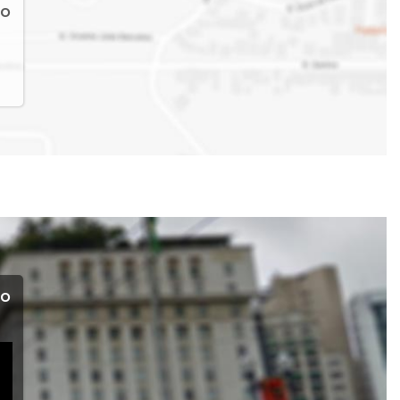
io
io