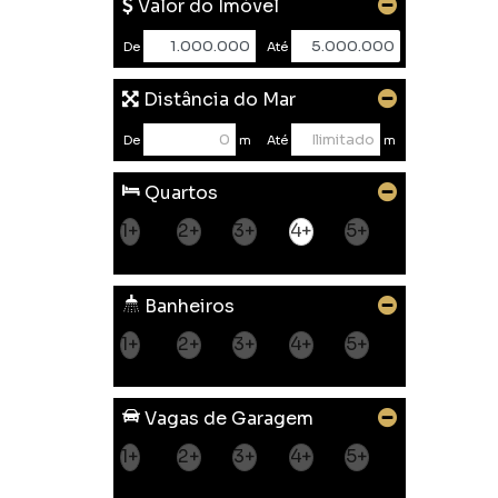
Valor do Imóvel
De
Até
Distância do Mar
De
m
Até
m
Quartos
1+
2+
3+
4+
5+
Banheiros
1+
2+
3+
4+
5+
Vagas de Garagem
1+
2+
3+
4+
5+