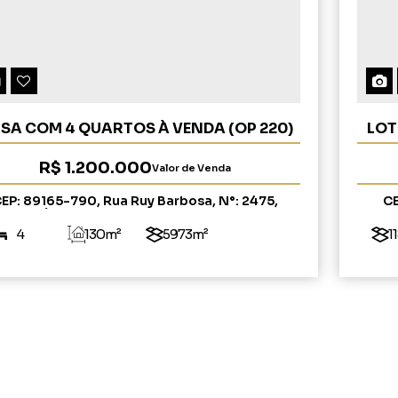
SA COM 4 QUARTOS À VENDA (OP 220)
LOT
R$
1.200.000
Valor de Venda
EP: 89165-790
,
Rua Ruy Barbosa
,
N°:
2475
,
C
Sumaré
,
Rio do Sul
,
Santa Catarina
,
Brasil
4
130m²
5973m²
1