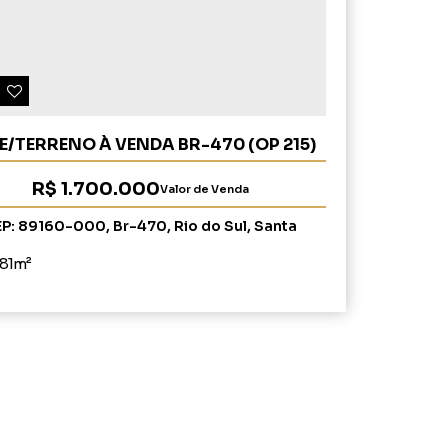
E/TERRENO À VENDA BR-470 (OP 215)
R$
1.700.000
Valor de Venda
EP: 89160-000
,
Br-470
,
Rio do Sul
,
Santa
Catarina
,
Brasil
181m²