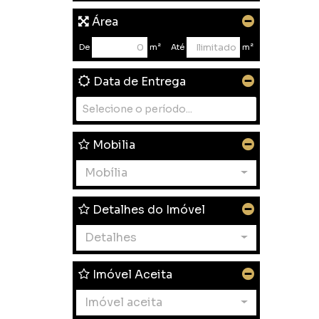
Área
De
m²
Até
m²
Data de Entrega
Mobilia
Mobília
Detalhes do Imóvel
Detalhes
Imóvel Aceita
Imóvel aceita