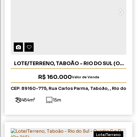
LOTE/TERRENO, TABOÃO - RIO DO SUL (OP
291)
R$
160.000
Valor de Venda
CEP: 89160-775
,
Rua Carlos Parma
,
Taboão
,
Rio do
Sul
,
Santa Catarina
,
Brasil
484m²
15m
Lote/Terreno