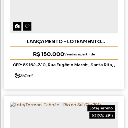
LANÇAMENTO – LOTEAMENTO
JACARANDÁ, SANTA RITA - RIO DO SUL (OP
R$
150.000
Vendas a partir de
280)
CEP: 89162-310
,
Rua Eugênio Marchi
,
Santa Rita
,
Rio do Sul
,
Santa Catarina
,
Brasil
350m²
Lote/Terreno
631
(Op 291)