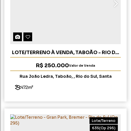
LOTE/TERRENO À VENDA, TABOÃO - RIO DO
SUL (OP 56)
R$
250.000
Valor de Venda
Rua João Ledra
,
Taboão
,
Rio do Sul
,
Santa
Catarina
,
Brasil
472m²
Lote/Terreno
635
(Op 295)