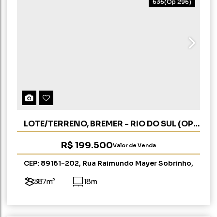
636
(Op 296)
LOTE/TERRENO, BREMER - RIO DO SUL (OP
296)
R$
199.500
Valor de Venda
CEP: 89161-202
,
Rua Raimundo Mayer Sobrinho
,
Bremer
,
Rio do Sul
,
Santa Catarina
,
Brasil
387m²
18m