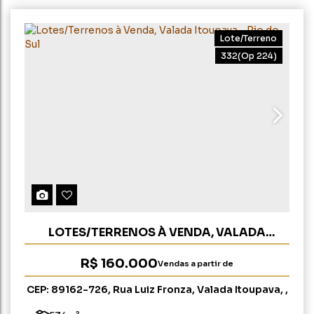
Lote/Terreno
332
(Op 224)
LOTES/TERRENOS À VENDA, VALADA
ITOUPAVA - RIO DO SUL
R$
160.000
Vendas a partir de
CEP: 89162-726
,
Rua Luiz Fronza
,
Valada Itoupava
,
Rio do Sul
,
Santa Catarina
,
Brasil