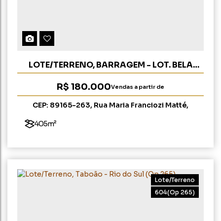
LOTE/TERRENO, BARRAGEM - LOT. BELA
VISTA I - RIO DO SUL
R$
180.000
Vendas a partir de
CEP: 89165-263
,
Rua Maria Franciozi Matté
,
Barragem
,
Rio do Sul
,
Santa Catarina
,
Brasil
405m²
Lote/Terreno
604
(Op 265)