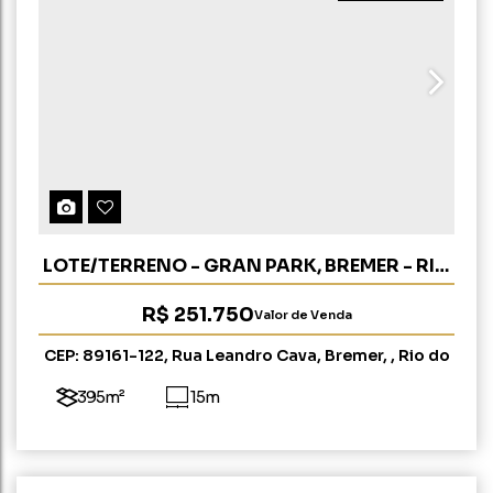
LOTE/TERRENO - GRAN PARK, BREMER - RIO
DO SUL (OP 295)
R$
251.750
Valor de Venda
CEP: 89161-122
,
Rua Leandro Cava
,
Bremer
,
Rio do
Sul
,
Santa Catarina
,
Brasil
395m²
15m