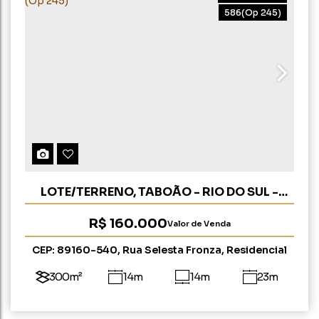
586
(Op 245)
LOTE/TERRENO, TABOÃO - RIO DO SUL -
QUADRA C E D (OP 245)
R$
160.000
Valor de Venda
CEP: 89160-540
,
Rua Selesta Fronza
,
Residencial
Andorinha
,
Taboão
,
Rio do Sul
,
Santa Catarina
,
Brasil
300m²
14m
14m
23m
23m