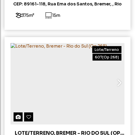
CEP: 89161-118
,
Rua Ema dos Santos
,
Bremer
,
Rio
do Sul
,
Santa Catarina
,
Brasil
375m²
15m
Lote/Terreno
607
(Op 268)
LOTE/TERRENO, BREMER - RIO DO SUL (OP