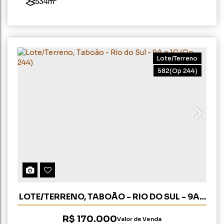
534m²
Lote/Terreno
582
(Op 244)
LOTE/TERRENO, TABOÃO - RIO DO SUL - 9A E
1C (OP 244)
R$
170.000
Valor de Venda