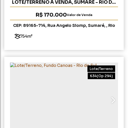
LOTE/TERRENO À VENDA, SUMARÉ - RIO DO
SUL (OP 11)
R$
170.000
Valor de Venda
CEP: 89165-714
,
Rua Angelo Slomp
,
Sumaré
,
Rio
do Sul
,
Santa Catarina
,
Brasil
754m²
Lote/Terreno
634
(Op 294)