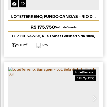
LOTE/TERRENO, FUNDO CANOAS - RIO DO
SUL
R$
175.750
Valor de Venda
CEP: 89163-760
,
Rua Tomaz Felisberto da Silva
,
Fundo Canoas
,
Rio do Sul
,
Santa Catarina
,
Brasil
300m²
12m
Lote/Terreno
617
(Op 277)