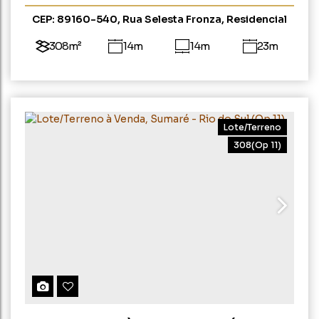
CEP: 89160-540
,
Rua Selesta Fronza
,
Residencial
Andorinha
,
Taboão
,
Rio do Sul
,
Santa Catarina
,
Brasil
308m²
14m
14m
23m
23m
Lote/Terreno
308
(Op 11)