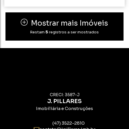
80m²
375m²
15m
15m
25m
25m
Mostrar mais Imóveis
Restam
5
registros a ser mostrados
CRECI: 3587-J
J. PILLARES
Imobiliária e Construções
(47) 3522-2810