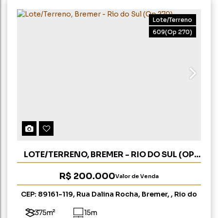
Lote/Terreno
609
(Op 270)
LOTE/TERRENO, BREMER - RIO DO SUL (OP
270)
R$
200.000
Valor de Venda
CEP: 89161-119
,
Rua Dalina Rocha
,
Bremer
,
Rio do
Sul
,
Santa Catarina
,
Brasil
375m²
15m