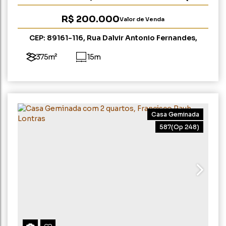
268)
R$
200.000
Valor de Venda
CEP: 89161-116
,
Rua Dalvir Antonio Fernandes
,
Bremer
,
Rio do Sul
,
Santa Catarina
,
Brasil
375m²
15m
Casa Geminada
587
(Op 248)