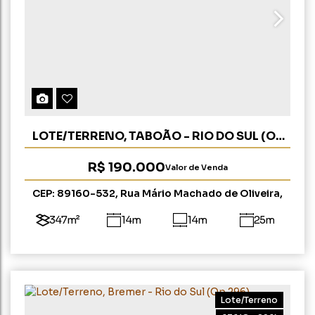
LOTE/TERRENO, TABOÃO - RIO DO SUL (OP
265)
R$
190.000
Valor de Venda
CEP: 89160-532
,
Rua Mário Machado de Oliveira
,
Lot. Novo Horizonte
,
Taboão
,
Rio do Sul
,
Santa
Catarina
,
Brasil
347m²
14m
14m
25m
25m
Lote/Terreno