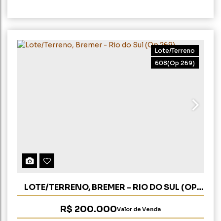
Lote/Terreno
608
(Op 269)
LOTE/TERRENO, BREMER - RIO DO SUL (OP
269)
R$
200.000
Valor de Venda