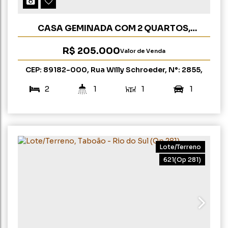
CASA GEMINADA COM 2 QUARTOS,
FRANCISCO RAUH - LONTRAS
R$
205.000
Valor de Venda
CEP: 89182-000
,
Rua Willy Schroeder
,
N°:
2855
,
Francisco Rauh
,
Lontras
,
Santa Catarina
,
Brasil
2
1
1
1
62m²
70m²
Lote/Terreno
621
(Op 281)