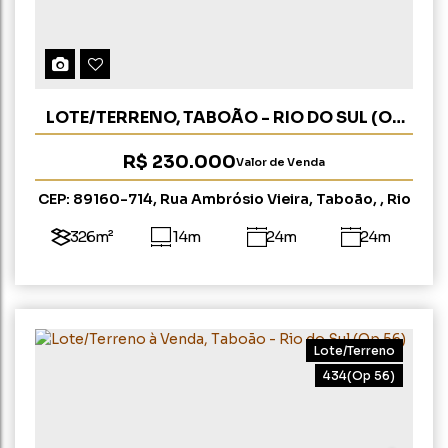
LOTE/TERRENO, TABOÃO - RIO DO SUL (OP
281)
R$
230.000
Valor de Venda
CEP: 89160-714
,
Rua Ambrósio Vieira
,
Taboão
,
Rio
do Sul
,
Santa Catarina
,
Brasil
326m²
14m
24m
24m
Lote/Terreno
434
(Op 56)