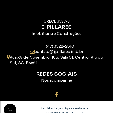
CRECI: 3587-J
J. PILLARES
Imobiliária e Construções
(47) 3522-2810
contato@jpillares.imb.br
Rua XV de Novembro
,
185
,
Sala 01
,
Centro
,
Rio do
Sul
,
SC
,
Brasil
REDES SOCIAIS
Nos acompanhe
Facilitado por
Apresenta.me
Copyright © 2026 ~ 0.0000s