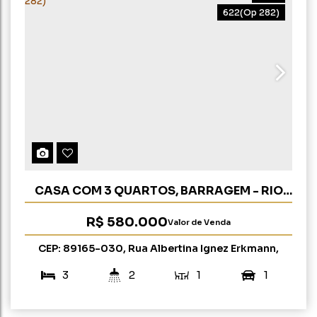
622
(Op 282)
CASA COM 3 QUARTOS, BARRAGEM - RIO
DO SUL (OP 282)
R$
580.000
Valor de Venda
CEP: 89165-030
,
Rua Albertina Ignez Erkmann
,
Barragem
,
Rio do Sul
,
Santa Catarina
,
Brasil
3
2
1
1
148m²
412m²