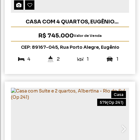
CASA COM 4 QUARTOS, EUGÊNIO
SCHNEIDER - RIO DO SUL (OP 274)
R$
745.000
Valor de Venda
CEP: 89167-045
,
Rua Porto Alegre
,
Eugênio
Schneider
,
Rio do Sul
,
Santa Catarina
,
Brasil
4
2
1
1
145m²
800m²
64m
13m
Casa
579
(Op 241)