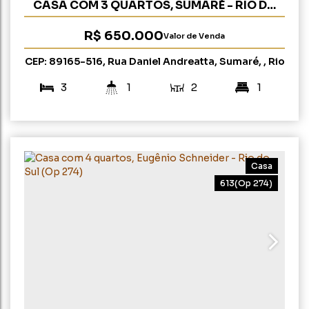
CASA COM 3 QUARTOS, SUMARÉ - RIO DO
SUL (OP 293)
R$
650.000
Valor de Venda
CEP: 89165-516
,
Rua Daniel Andreatta
,
Sumaré
,
Rio
do Sul
,
Santa Catarina
,
Brasil
3
1
2
1
2
250m²
298m²
18m
17m
Casa
613
(Op 274)