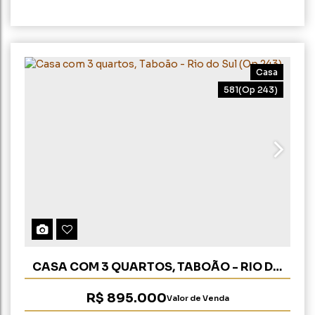
2
290m²
1286m²
Casa
581
(Op 243)
CASA COM 3 QUARTOS, TABOÃO - RIO DO
SUL (OP 243)
R$
895.000
Valor de Venda