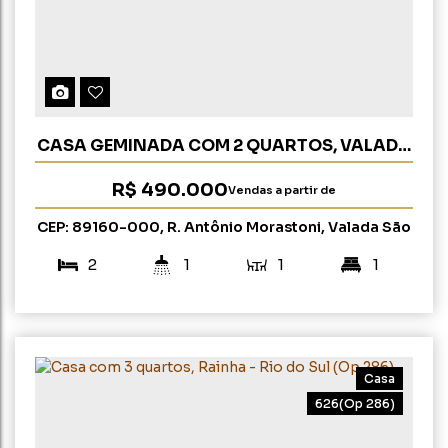
CASA GEMINADA COM 2 QUARTOS, VALADA
SÃO PAULO - RIO DO SUL
R$
490.000
Vendas a partir de
CEP: 89160-000
,
R. Antônio Morastoni
,
Valada São
Paulo
,
Rio do Sul
,
Santa Catarina
,
Brasil
2
1
1
1
72m²
123m²
Casa
626
(Op 286)