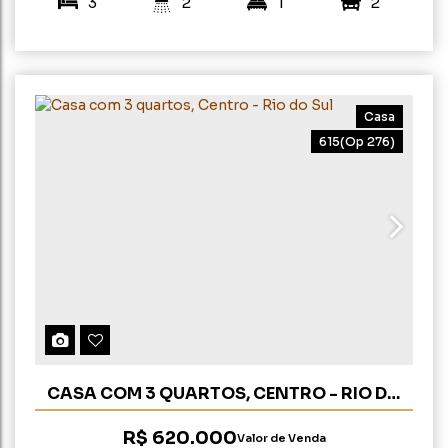
3
2
1
2
200m²
308m²
Casa
615
(Op 276)
CASA COM 3 QUARTOS, CENTRO - RIO DO
SUL
R$
620.000
Valor de Venda