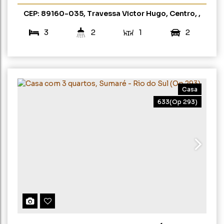
CEP: 89160-035
,
Travessa Victor Hugo
,
Centro
,
Rio do Sul
,
Santa Catarina
,
Brasil
3
2
1
2
150m²
275m²
Casa
633
(Op 293)