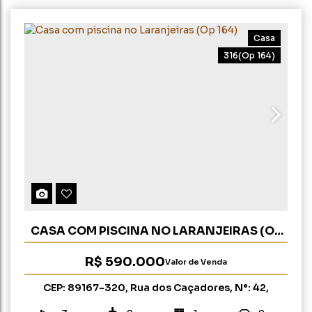
Casa
316
(Op 164)
CASA COM PISCINA NO LARANJEIRAS (OP
164)
R$
590.000
Valor de Venda
CEP: 89167-320
,
Rua dos Caçadores
,
N°:
42
,
Laranjeiras
,
Rio do Sul
,
Santa Catarina
,
Brasil