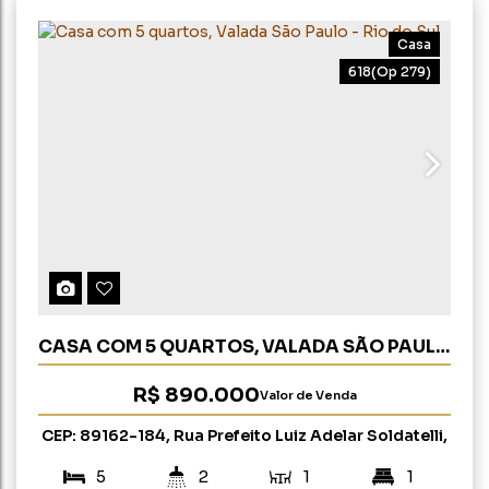
Casa
618
(Op 279)
CASA COM 5 QUARTOS, VALADA SÃO PAULO
- RIO DO SUL
R$
890.000
Valor de Venda
CEP: 89162-184
,
Rua Prefeito Luiz Adelar Soldatelli
,
Valada São Paulo
,
Rio do Sul
,
Santa Catarina
,
Brasil
5
2
1
1