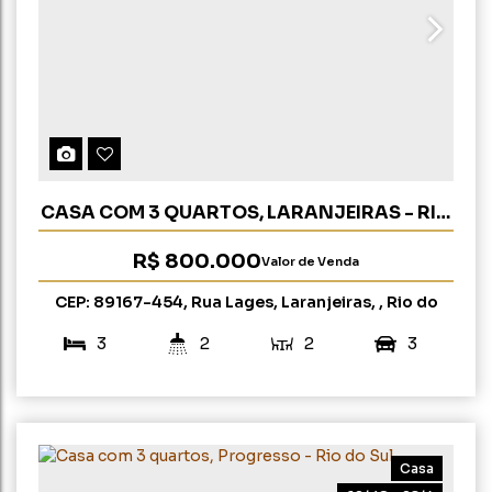
CASA COM 3 QUARTOS, LARANJEIRAS - RIO
DO SUL (OP 260)
R$
800.000
Valor de Venda
CEP: 89167-454
,
Rua Lages
,
Laranjeiras
,
Rio do
Sul
,
Santa Catarina
,
Brasil
3
2
2
3
297m²
450m²
15m
15m
30m
30m
Casa