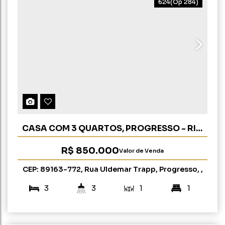
624
(Op 284)
CASA COM 3 QUARTOS, PROGRESSO - RIO
DO SUL
R$
850.000
Valor de Venda
CEP: 89163-772
,
Rua Uldemar Trapp
,
Progresso
,
Rio do Sul
,
Santa Catarina
,
Brasil
3
3
1
1
1
203m²
4m²