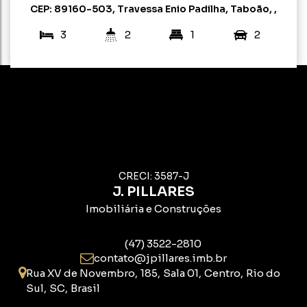
CEP: 89160-503
,
Travessa Enio Padilha
,
Taboão
,
Rio do Sul
,
Santa Catarina
,
Brasil
3
2
1
2
171m²
304m²
16m
16m
19m
19m
CRECI: 3587-J
J. PILLARES
Imobiliária e Construções
(47) 3522-2810
contato@jpillares.imb.br
Rua XV de Novembro
,
185
,
Sala 01
,
Centro
,
Rio do
Sul
,
SC
,
Brasil