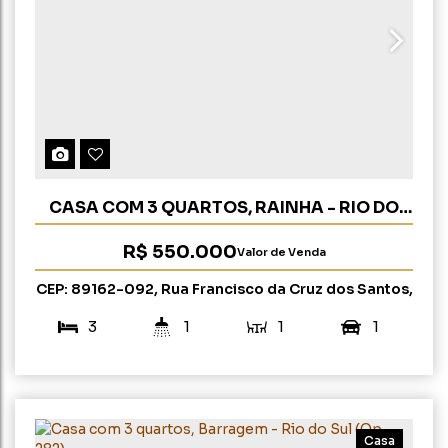
CASA COM 3 QUARTOS, RAINHA - RIO DO
SUL (OP 286)
R$
550.000
Valor de Venda
CEP: 89162-092
,
Rua Francisco da Cruz dos Santos
,
Rainha
,
Rio do Sul
,
Santa Catarina
,
Brasil
3
1
1
1
135m²
276m²
23m
12m
Casa