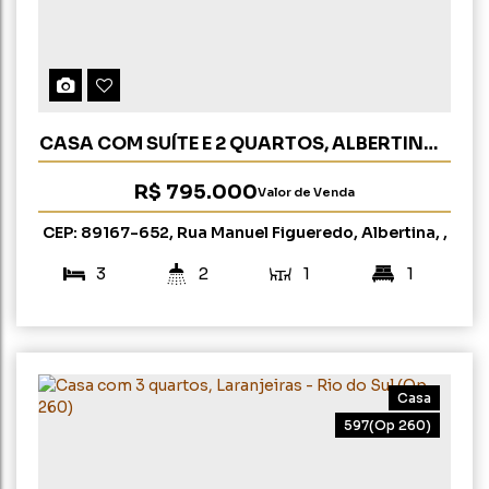
CASA COM SUÍTE E 2 QUARTOS, ALBERTINA -
RIO DO SUL (OP 241)
R$
795.000
Valor de Venda
CEP: 89167-652
,
Rua Manuel Figueredo
,
Albertina
,
Rio do Sul
,
Santa Catarina
,
Brasil
3
2
1
1
145m²
461m²
Casa
597
(Op 260)